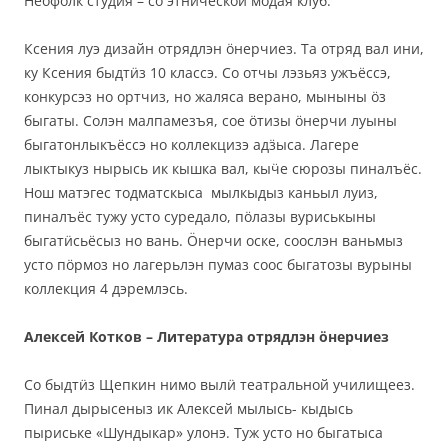
Неофолк студия – со этнической модая клуб.
Ксения луэ дизайн отрядлэн ӧнерчиез. Та отряд вал ини,
ку Ксения быдтӥз 10 классэ. Со отчы лэзьяз ужъёссэ,
конкурсэз но ортчиз, но жаляса верано, мыныны ӧз
быгаты. Солэн малпамезъя, сое ӧтизы ӧнерчи луыны
быгатонлыкъёссэ но коллекцизэ адӟыса. Лагере
лыктыкуз нырысь ик кышка вал, кыӵе сюрозы пиналъёс.
Нош матэгес тодматскыса мылкыдыз каньыл луиз,
пиналъёс тужу усто суредало, пӧлазы вуриськыны
быгатӥсьёсыз но вань. Ӧнерчи оске, соослэн ваньмыз
усто пӧрмоз но лагерьлэн пумаз соос быгатозы вурыны
коллекция 4 дэремлэсь.
Алексей Котков – Литература отрядлэн ӧнерчиез
Со быдтӥз Щепкин нимо вылӥ театральной училищеез.
Пинал дырысеныз ик Алексей мылысь- кыдысь
пыриське «Шундыкар» улонэ. Туж усто но быгатыса