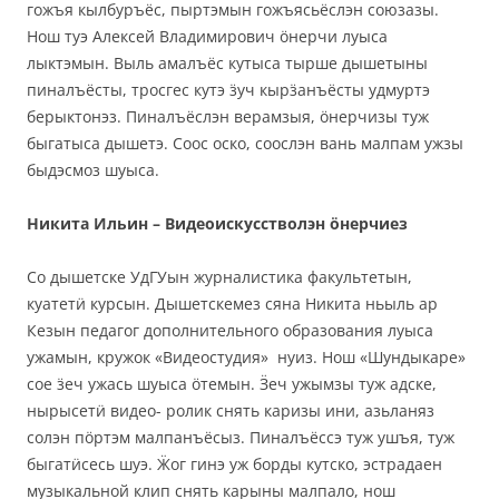
гожъя кылбуръёс, пыртэмын гожъясьёслэн союзазы.
Нош туэ Алексей Владимирович ӧнерчи луыса
лыктэмын. Выль амалъёс кутыса тырше дышетыны
пиналъёсты, тросгес кутэ ӟуч кырӟанъёсты удмуртэ
берыктонэз. Пиналъёслэн верамзыя, ӧнерчизы туж
быгатыса дышетэ. Соос оско, соослэн вань малпам ужзы
быдэсмоз шуыса.
Никита Ильин – Видеоискусстволэн ӧнерчиез
Со дышетске УдГУын журналистика факультетын,
куатетӥ курсын. Дышетскемез сяна Никита ньыль ар
Кезын педагог дополнительного образования луыса
ужамын, кружок «Видеостудия» нуиз. Нош «Шундыкаре»
сое ӟеч ужась шуыса ӧтемын. Ӟеч ужымзы туж адске,
нырысетӥ видео- ролик снять каризы ини, азьланяз
солэн пӧртэм малпанъёсыз. Пиналъёссэ туж ушъя, туж
быгатӥсесь шуэ. Ӝог гинэ уж борды кутско, эстрадаен
музыкальной клип снять карыны малпало, нош