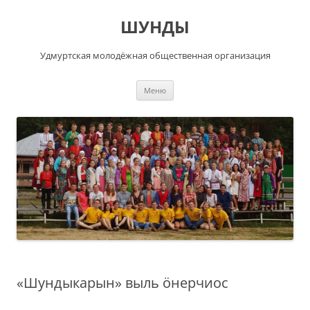
Перейти
к
ШУНДЫ
содержимому
Удмуртская молодёжная общественная организация
Меню
«Шундыкарын» выль ӧнерчиос