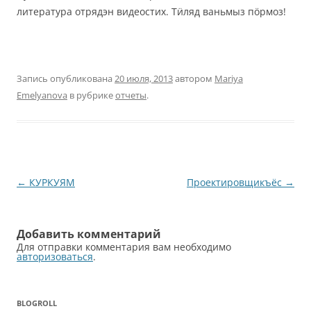
литература отрядэн видеостих. Тӥляд ваньмыз пӧрмоз!
Запись опубликована
20 июля, 2013
автором
Mariya
Emelyanova
в рубрике
отчеты
.
Навигация
←
КУРКУЯМ
Проектировщикъёс
→
по
записям
Добавить комментарий
Для отправки комментария вам необходимо
авторизоваться
.
BLOGROLL