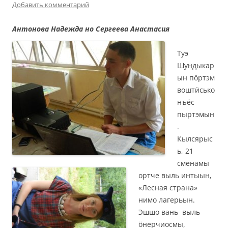
Добавить комментарий
Антонова Надежда но Сергеева Анастасия
Туэ
Шундыкар
ын пӧртэм
воштӥсько
нъёс
пыртэмын
.
Кылсярыс
ь, 21
сменамы
ортче выль интыын,
«Лесная страна»
нимо лагерьын.
Эшшо вань выль
ӧнерчиосмы,