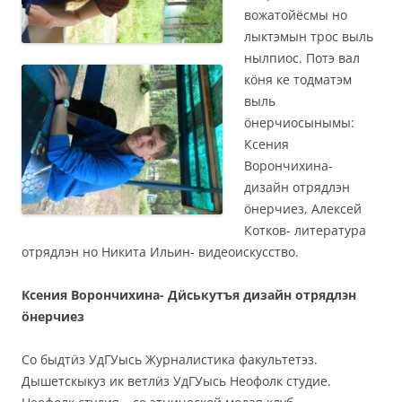
вожатойёсмы но
лыктэмын трос выль
нылпиос. Потэ вал
кӧня ке тодматэм
выль
ӧнерчиосынымы:
Ксения
Ворончихина-
дизайн отрядлэн
ӧнерчиез, Алексей
Котков- литература
отрядлэн но Никита Ильин- видеоискусство.
Ксения Ворончихина- Дӥськутъя дизайн отрядлэн
ӧнерчиез
Со быдтӥз УдГУысь Журналистика факультетэз.
Дышетскыкуз ик ветлӥз УдГУысь Неофолк студие.